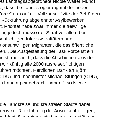
U-Landtagsabgeordnete Nicole Walter-Mundt
t, dass die Landesregierung mit der neuen
orce“ nun auf die Vollzugsdefizite der Behörden
r Rückführung abgelehnter Asylbewerber
t. Priorität habe zwar immer die freiwillige
hr, jedoch müsse der Staat vor allem bei
epflichtigen Intensivstraftätern und
tionsunwilligen Migranten, die das öffentliche
en. „Die Ausgestaltung der Task Force ist ein
Klar ist aber auch, dass die Abschiebepraxis der
r künftig alle 2000 ausreisepflichtigen
führen möchten.
Herzlichen Dank an Björn
(CDU) und Innenmister Michael
Stübgen
(CDU),
en Landtag eingebracht haben.“, so Nicole
die Landkreise und kreisfreien Städte dabei
rens zur Rückführung der Ausreisepflichtigen,
n Identitätspapieren bis hin zur Unterstützung