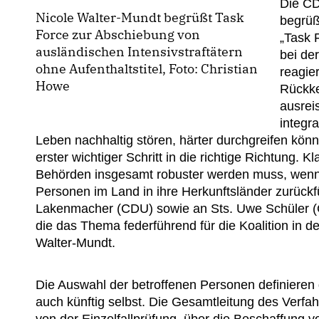
Die CD
Nicole Walter-Mundt begrüßt Task
begrüß
Force zur Abschiebung von
Task F
ausländischen Intensivstraftätern
bei de
ohne Aufenthaltstitel, Foto: Christian
reagier
Howe
Rückke
ausreis
integra
Leben nachhaltig stören, härter durchgreifen könn
erster wichtiger Schritt in die richtige Richtung. 
Behörden insgesamt robuster werden muss, wenn wi
Personen im Land in ihre Herkunftsländer zurück
Lakenmacher
(CDU) sowie an
Sts
. Uwe Schüler 
die das Thema federführend für die Koalition in d
Walter-Mundt.
Die Auswahl der betroffenen Personen definieren 
auch künftig selbst. Die Gesamtleitung des Verfah
von der Einzelfallprüfung, über die Beschaffung vo