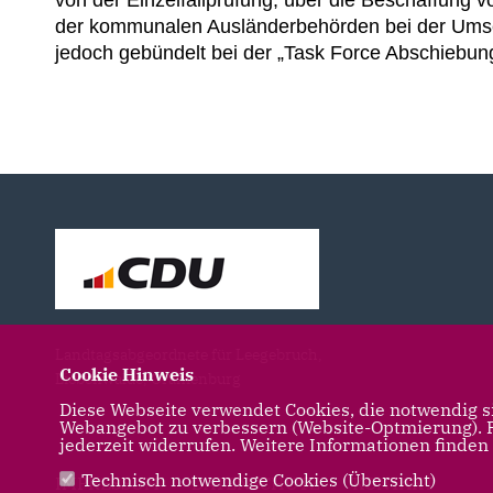
der kommunalen Ausländerbehörden bei der Umsetz
jedoch gebündelt bei der „Task Force Abschiebung
Landtagsabgeordnete für Leegebruch,
Cookie Hinweis
Liebenwalde, Oranienburg
Diese Webseite verwendet Cookies, die notwendig si
Webangebot zu verbessern (Website-Optmierung). Fü
jederzeit widerrufen. Weitere Informationen finden
Technisch notwendige Cookies (
Übersicht
)
IMPRESSUM
DATENSCHUTZ
KONTAKT