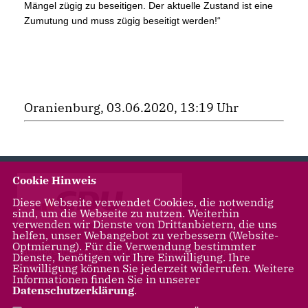
Mängel zügig zu beseitigen. Der aktuelle Zustand ist eine
Zumutung und muss zügig beseitigt werden!“
Oranienburg, 03.06.2020, 13:19 Uhr
Cookie Hinweis
Diese Webseite verwendet Cookies, die notwendig
sind, um die Webseite zu nutzen. Weiterhin
verwenden wir Dienste von Drittanbietern, die uns
helfen, unser Webangebot zu verbessern (Website-
Optmierung). Für die Verwendung bestimmter
Landtagsabgeordnete für Leegebruch, Liebenwalde,
Dienste, benötigen wir Ihre Einwilligung. Ihre
Oranienburg
Einwilligung können Sie jederzeit widerrufen. Weitere
Informationen finden Sie in unserer
Datenschutzerklärung
.