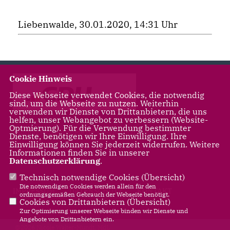
Liebenwalde, 30.01.2020, 14:31 Uhr
Cookie Hinweis
Diese Webseite verwendet Cookies, die notwendig
sind, um die Webseite zu nutzen. Weiterhin
verwenden wir Dienste von Drittanbietern, die uns
helfen, unser Webangebot zu verbessern (Website-
Optmierung). Für die Verwendung bestimmter
Landtagsabgeordnete für Leegebruch, Liebenwalde,
Dienste, benötigen wir Ihre Einwilligung. Ihre
Oranienburg
Einwilligung können Sie jederzeit widerrufen. Weitere
Informationen finden Sie in unserer
Datenschutzerklärung
.
Technisch notwendige Cookies (
Übersicht
)
Die notwendigen Cookies werden allein für den
IMPRESSUM
DATENSCHUTZ
KONTAKT
ordnungsgemäßen Gebrauch der Webseite benötigt.
Cookies von Drittanbietern (
Übersicht
)
Zur Optimierung unserer Webseite binden wir Dienste und
Angebote von Drittanbietern ein.
@2026 Nicole Walter-Mundt, MdL