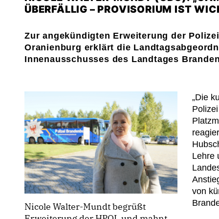
ÜBERFÄLLIG – PROVISORIUM IST WIC
Zur angekündigten Erweiterung der Poliz
Oranienburg erklärt die Landtagsabgeordn
Innenausschusses des Landtages Branden
Die ku
Polizei
Platzm
reagie
Hubsch
Lehre 
Landes
Anstie
von kün
Brande
Nicole Walter-Mundt begrüßt
Erweiterung der HPOL und mahnt