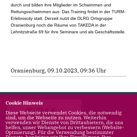
durch und bilden ihre Mitglieder im Schwimmen und
Rettungsschwimmen aus. Das Training findet in der TURM-
Erlebniscity statt. Derzeit nutzt die DLRG Ortsgruppe
Oranienburg noch die Räume von TAKEDA in der
Lehnitzstraße 69 für ihre Seminare und als Geschäftsstelle.
Oranienburg, 09.10.2023, 09:36 Uhr
Cookie Hinweis
Diese Webseite verwendet Cookies, die notwendig
sind, um die Webseite zu nutzen. Weiterhin
verwenden wir Dienste von Drittanbietern, die uns
helfen, unser Webangebot zu verbessern (Website-
Optmierung). Für die Verwendung bestimmter
Landtagsabgeordnete für Leegebruch, Liebenwalde,