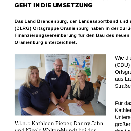
GEHT IN DIE UMSETZUNG
Das Land Brandenburg, der Landessportbund und d
(DLRG) Ortsgruppe Oranienburg haben in der zurü
Finanzierungsvereinbarung für den Bau des neuen
Oranienburg unterzeichnet.
Wie di
(CDU) 
Ortsgr
aus La
Straße
Für da
Kathle
Unters
V.l.n.r. Kathleen Pieper, Danny Jahn
großer
und Nicole Walter-Mundt bei der