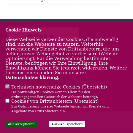
Cookie Hinweis
Diese Webseite verwendet Cookies, die notwendig
sind, um die Webseite zu nutzen. Weiterhin
verwenden wir Dienste von Drittanbietern, die uns
helfen, unser Webangebot zu verbessern (Website-
Optmierung). Für die Verwendung bestimmter
Landtagsabgeordnete für Leegebruch, Liebenwalde,
Dienste, benötigen wir Ihre Einwilligung. Ihre
Oranienburg
Einwilligung können Sie jederzeit widerrufen. Weitere
Informationen finden Sie in unserer
Datenschutzerklärung
.
Technisch notwendige Cookies (
Übersicht
)
Die notwendigen Cookies werden allein für den
IMPRESSUM
DATENSCHUTZ
KONTAKT
ordnungsgemäßen Gebrauch der Webseite benötigt.
Cookies von Drittanbietern (
Übersicht
)
Zur Optimierung unserer Webseite binden wir Dienste und
Angebote von Drittanbietern ein.
@2026 Nicole Walter-Mundt, MdL
Alle Rechte vorbehalten.
Alle akzeptieren
Auswahl speichern