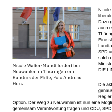
Nicole
libera
Dazu g
auch e
Thürin
Eine st
Landta
SPD un
solch 
Minist
Nicole Walter-Mundt fordert bei
DIE LI
Neuwahlen in Thüringen ein
Bündnis der Mitte, Foto Andreas
Herz
Die ak
genaus
Regier
Option. Der Weg zu Neuwahlen ist nun eine Möglic
gemeinsam Verantwortung tragen und CDU, SPD,