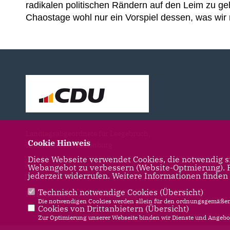
radikalen politischen Rändern auf den Leim zu geh
Chaostage wohl nur ein Vorspiel dessen, was wir n
Landtagsabgeordnete für Leegebruch,
Cookie Hinweis
Liebenwalde, Oranienburg
Diese Webseite verwendet Cookies, die notwendig si
Webangebot zu verbessern (Website-Optmierung). Fü
jederzeit widerrufen. Weitere Informationen finden
Technisch notwendige Cookies (
Übersicht
)
IMPRESSUM
DATENSCHUTZ
KONTAKT
Die notwendigen Cookies werden allein für den ordnungsgemäßen 
Cookies von Drittanbietern (
Übersicht
)
Zur Optimierung unserer Webseite binden wir Dienste und Angebot