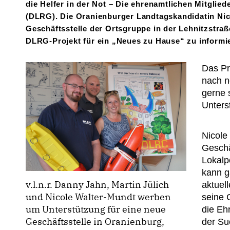
die Helfer in der Not – Die ehrenamtlichen Mitglie
(DLRG). Die Oranienburger Landtagskandidatin Nic
Geschäftsstelle der Ortsgruppe in der Lehnitzstraß
DLRG-Projekt für ein „Neues zu Hause“ zu informi
Das Pr
nach n
gerne 
Unters
Nicole
Geschä
Lokalp
kann g
v.l.n.r. Danny Jahn, Martin Jülich
aktuel
und Nicole Walter-Mundt werben
seine 
um Unterstützung für eine neue
die Eh
Geschäftsstelle in Oranienburg,
der Su