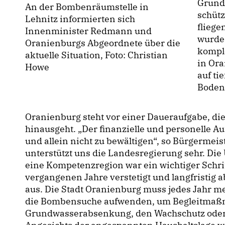
Grund
An der Bombenräumstelle in
schüt
Lehnitz informierten sich
fliege
Innenminister Redmann und
wurde 
Oranienburgs Abgeordnete über die
kompl
aktuelle Situation, Foto: Christian
in Ora
Howe
auf ti
Boden
Oranienburg steht vor einer Daueraufgabe, d
hinausgeht. „Der finanzielle und personelle 
und allein nicht zu bewältigen“, so Bürgermeis
unterstützt uns die Landesregierung sehr. Die
eine Kompetenzregion war ein wichtiger Schritt
vergangenen Jahre verstetigt und langfristig a
aus. Die Stadt Oranienburg muss jedes Jahr meh
die Bombensuche aufwenden, um Begleitmaßn
Grundwasserabsenkung, den Wachschutz oder 