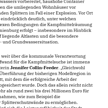
wassers vorbereitet, haushohe Container
zen die umliegenden Wohnhäuser vor
nden Splittern im Fall einer Explosion. Vor Ort
eindrücklich deutlich, unter welchen
exen Bedingungen die Kampfmittelräumung
nienburg erfolgt – insbesondere im Hinblick
ef liegende Altlasten und die besondere
- und Grundwassersituation.
ie weit über die kommunale Verantwortung
Aufwand für die Kampfmittelsuche ist immens
terin
Jennifer Collin-Feeder
. „Gleichwohl
 Überführung der bisherigen Modellregion in
, mit dem die erfolgreiche Arbeit der
bgesichert wurde. Doch das allein reicht nicht
r als rund zwei bis drei Millionen Euro für
ahmen, wie zum Beispiel die
Splitterschutzwände zu ermöglichen.