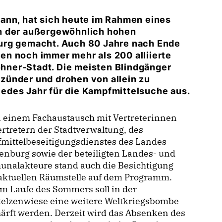
ann, hat sich heute im Rahmen eines
n der außergewöhnlich hohen
urg gemacht. Auch 80 Jahre nach Ende
n noch immer mehr als 200 alliierte
ner-Stadt. Die meisten Blindgänger
zünder und drohen von allein zu
 jedes Jahr für die Kampfmittelsuche aus.
 einem Fachaustausch mit Vertreterinnen
rtretern der Stadtverwaltung, des
mittelbeseitigungsdienstes des Landes
nburg sowie der beteiligten Landes- und
nalakteure stand auch die Besichtigung
 aktuellen Räumstelle auf dem Programm.
m Laufe des Sommers soll in der
telzenwiese eine weitere Weltkriegsbombe
ärft werden. Derzeit wird das Absenken des