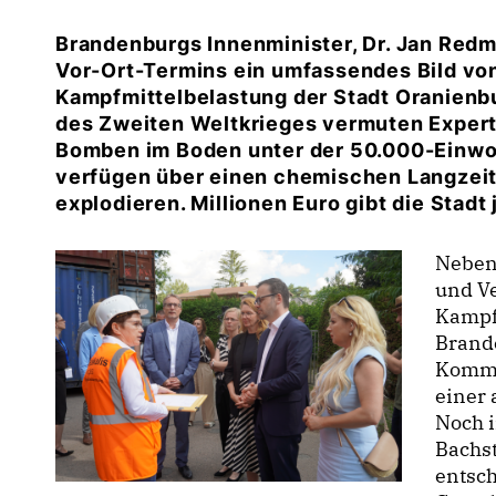
Brandenburgs Innenminister, Dr. Jan Redm
Vor-Ort-Termins ein umfassendes Bild vo
Kampfmittelbelastung der Stadt Oranienb
des Zweiten Weltkrieges vermuten Experte
Bomben im Boden unter der 50.000-Einwoh
verfügen über einen chemischen Langzeit
explodieren. Millionen Euro gibt die Stadt
Neben
und Ve
Kampf
Brande
Kommu
einer
Noch i
Bachs
entsch