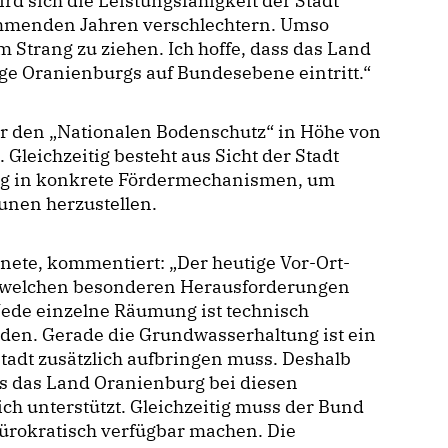
d sich die Leistungsfähigkeit der Stadt
mmenden Jahren verschlechtern. Umso
 Strang zu ziehen. Ich hoffe, dass das Land
ge Oranienburgs auf Bundesebene eintritt.“
ür den „Nationalen Bodenschutz“ in Höhe von
Gleichzeitig besteht aus Sicht der Stadt
ng in konkrete Fördermechanismen, um
unen herzustellen.
nete, kommentiert: „Der heutige Vor-Ort-
r welchen besonderen Herausforderungen
Jede einzelne Räumung ist technisch
den. Gerade die Grundwasserhaltung ist ein
 Stadt zusätzlich aufbringen muss. Deshalb
ss das Land Oranienburg bei diesen
h unterstützt. Gleichzeitig muss der Bund
bürokratisch verfügbar machen. Die