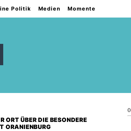
ine Politik
Medien
Momente
0
R ORT ÜBER DIE BESONDERE
T ORANIENBURG