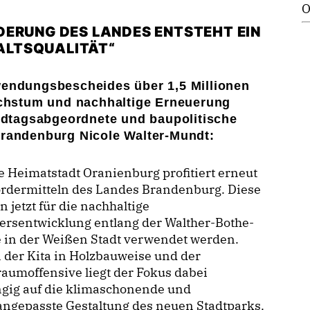
O
DERUNG DES LANDES ENTSTEHT EIN
ALTSQUALITÄT“
wendungsbescheides über 1,5 Millionen
hstum und nachhaltige Erneuerung
andtagsabgeordnete und baupolitische
Brandenburg Nicole Walter-Mundt:
Heimatstadt Oranienburg profitiert erneut
ördermitteln des Landes Brandenburg. Diese
 jetzt für die nachhaltige
ersentwicklung entlang der Walther-Bothe-
 in der Weißen Stadt verwendet werden.
der Kita in Holzbauweise und der
aumoffensive liegt der Fokus dabei
ngig auf die klimaschonende und
angepasste Gestaltung des neuen Stadtparks.