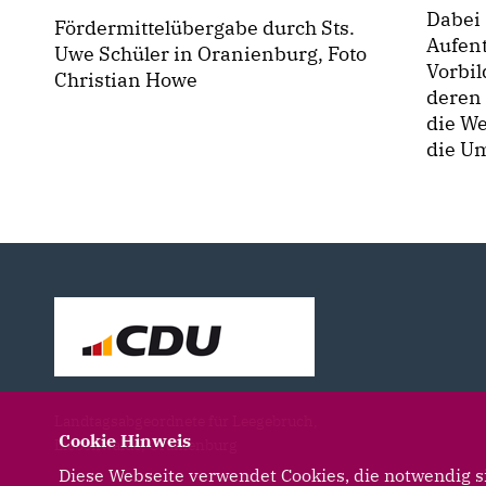
Dabei 
Fördermittelübergabe durch Sts.
Aufent
Uwe Schüler in Oranienburg, Foto
Vorbil
Christian Howe
deren
die We
die U
Landtagsabgeordnete für Leegebruch,
Cookie Hinweis
Liebenwalde, Oranienburg
Diese Webseite verwendet Cookies, die notwendig si