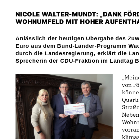
NICOLE WALTER-MUNDT: „DANK FÖR
WOHNUMFELD MIT HOHER AUFENTH
Anlässlich der heutigen Übergabe des Zu
Euro aus dem Bund-Länder-Programm Wac
durch die Landesregierung, erklärt die L
Sprecherin der CDU-Fraktion im Landtag 
Meine 
von F
können
Quarti
Straße
Neben 
Wohnr
vorra
klima