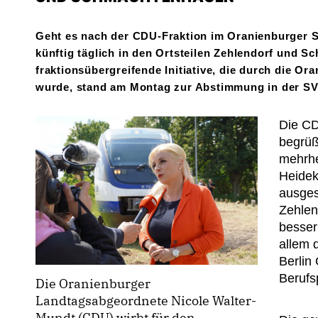
Geht es nach der CDU-Fraktion im Oranienburger S
künftig täglich in den Ortsteilen Zehlendorf und 
fraktionsübergreifende Initiative, die durch die 
wurde, stand am Montag zur Abstimmung in der SVV
Die CD
begrüß
mehrhei
Heidek
ausges
Zehlen
besser
allem 
Berlin
Berufs
Die Oranienburger
Landtagsabgeordnete Nicole Walter-
Mundt (CDU) wirbt für den