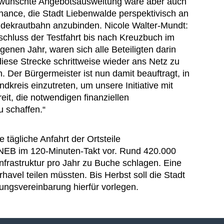
wünschte Angebotsausweitung wäre aber auch
hance, die Stadt Liebenwalde perspektivisch an
idekrautbahn anzubinden. Nicole Walter-Mundt:
chluss der Testfahrt bis nach Kreuzbuch im
genen Jahr, waren sich alle Beteiligten darin
 diese Strecke schrittweise wieder ans Netz zu
n. Der Bürgermeister ist nun damit beauftragt, in
reis einzutreten, um unsere Initiative mit
eit, die notwendigen finanziellen
 schaffen.“
 tägliche Anfahrt der Ortsteile
EB im 120-Minuten-Takt vor. Rund 420.000
nfrastruktur pro Jahr zu Buche schlagen. Eine
avel teilen müssten. Bis Herbst soll die Stadt
ungsvereinbarung hierfür vorlegen.