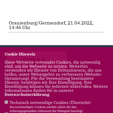
Oranienburg/Germendorf, 21.04.2022,
14:46 Uhr
Cookie Hinweis
Diese Webseite verwendet Cookies, die notwendig
sind, um die Webseite zu nutzen. Weiterhin
verwenden wir Dienste von Drittanbietern, die uns
helfen, unser Webangebot zu verbessern (Website-
Optmierung). Für die Verwendung bestimmter
Landtagsabgeordnete für Leegebruch, Liebenwalde,
Dienste, benötigen wir Ihre Einwilligung. Ihre
Oranienburg
Einwilligung können Sie jederzeit widerrufen. Weitere
Informationen finden Sie in unserer
Datenschutzerklärung
.
Technisch notwendige Cookies (
Übersicht
)
Die notwendigen Cookies werden allein für den
IMPRESSUM
DATENSCHUTZ
KONTAKT
ordnungsgemäßen Gebrauch der Webseite benötigt.