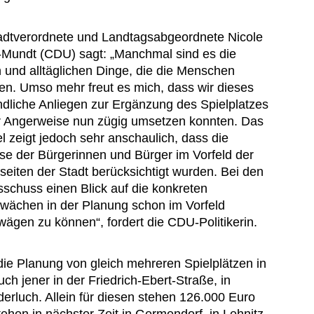
adtverordnete und Landtagsabgeordnete Nicole
-Mundt (CDU) sagt: „Manchmal sind es die
n und alltäglichen Dinge, die die Menschen
n. Umso mehr freut es mich, dass wir dieses
ndliche Anliegen zur Ergänzung des Spielplatzes
r Angerweise nun zügig umsetzen konnten. Das
el zeigt jedoch sehr anschaulich, dass die
se der Bürgerinnen und Bürger im Vorfeld der
seiten der Stadt berücksichtigt wurden. Bei den
sschuss einen Blick auf die konkreten
wächen in der Planung schon im Vorfeld
ägen zu können“, fordert die CDU-Politikerin.
ie Planung von gleich mehreren Spielplätzen in
ch jener in der Friedrich-Ebert-Straße, in
luch. Allein für diesen stehen 126.000 Euro
tehen in nächster Zeit in Germendorf, in Lehnitz