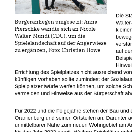
Die St
Bürgeranliegen umgesetzt: Anna
Walter
Pierschke wandte sich an Nicole
kleine
Walter-Mundt (CDU), um die
bewege
Spielelandschaft auf der Angerwiese
verstä
zu ergänzen, Foto: Christian Howe
auf de
Beispi
Hinwei
Errichtung des Spielplatzes nicht ausreichend von
künftigen Vorhaben sollte zumindest der Sozialau
Spielplatzentwürfe werfen können, um solche Sch
vermeiden und Hinweise aus der Bürgerschaft abw
Für 2022 und die Folgejahre stehen der Bau und d
Oranienburg und seinen Ortsteilen an. Darunter au
unmittelbarer Nähe zum neuen Wohngebiet am Ader
für das Jahr 2022 bereit. Weitere Spielplätze ents